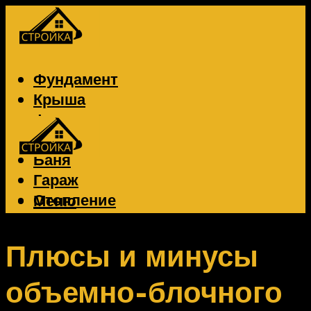
Фундамент
Крыша
Фасад
Забор
Баня
Гараж
Отопление
Меню
Вентиляция
Электрика
Плюсы и минусы
объемно-блочного
Меню