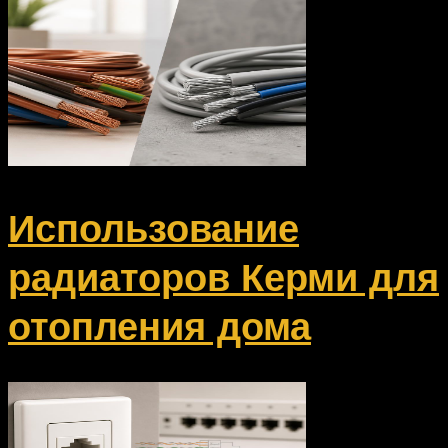
Использование
радиаторов Керми для
отопления дома