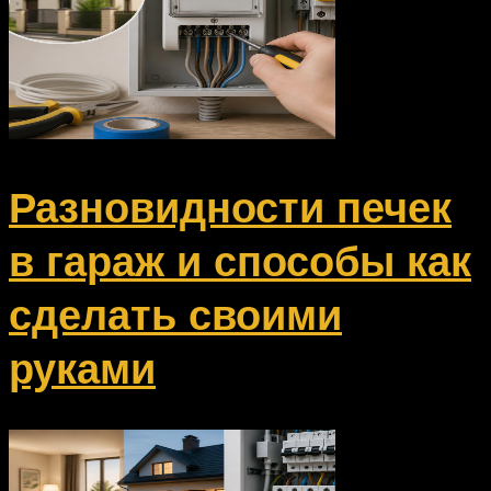
Разновидности печек
в гараж и способы как
сделать своими
руками