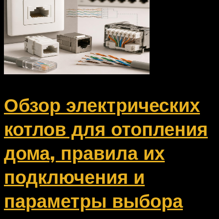
Обзор электрических
котлов для отопления
дома, правила их
подключения и
параметры выбора