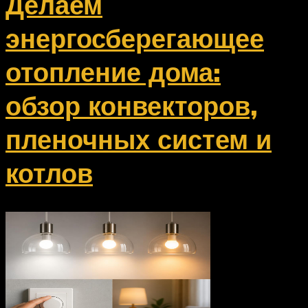
Делаем
энергосберегающее
отопление дома:
обзор конвекторов,
пленочных систем и
котлов