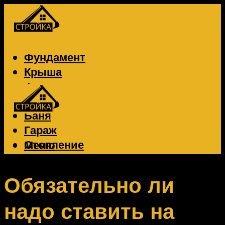
Фундамент
Крыша
Фасад
Забор
Баня
Гараж
Отопление
Меню
Вентиляция
Электрика
Обязательно ли
надо ставить на
Меню