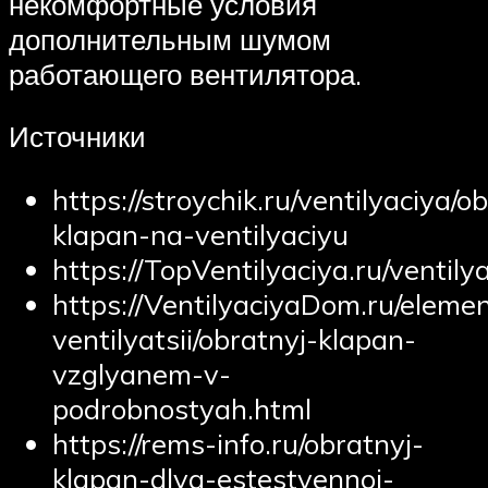
некомфортные условия
дополнительным шумом
работающего вентилятора.
Источники
https://stroychik.ru/ventilyaciya/o
klapan-na-ventilyaciyu
https://TopVentilyaciya.ru/ventil
https://VentilyaciyaDom.ru/eleme
ventilyatsii/obratnyj-klapan-
vzglyanem-v-
podrobnostyah.html
https://rems-info.ru/obratnyj-
klapan-dlya-estestvennoi-