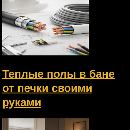
Теплые полы в бане
от печки своими
руками