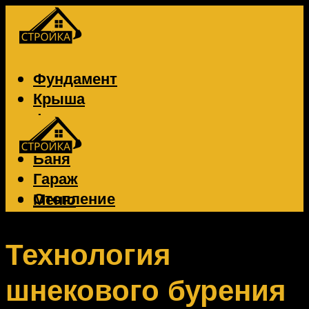
Фундамент
Крыша
Фасад
Забор
Баня
Гараж
Отопление
Меню
Вентиляция
Электрика
Технология
шнекового бурения
Меню