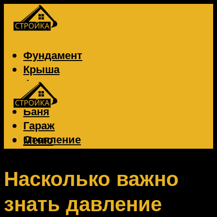
Фундамент
Крыша
Фасад
Забор
Баня
Гараж
Отопление
Меню
Вентиляция
Электрика
Насколько важно
знать давление
Меню