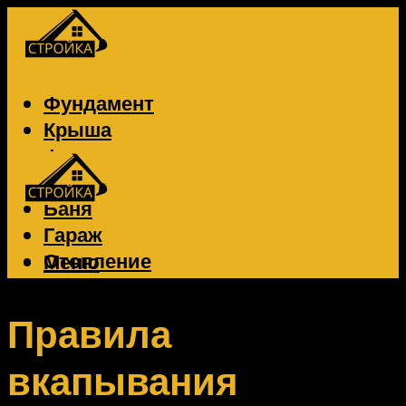
Фундамент
Крыша
Фасад
Забор
Баня
Гараж
Отопление
Меню
Вентиляция
Электрика
Правила
вкапывания
Меню