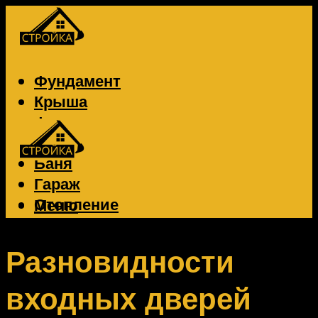
Фундамент
Крыша
Фасад
Забор
Баня
Гараж
Отопление
Меню
Вентиляция
Электрика
Разновидности
входных дверей
Меню