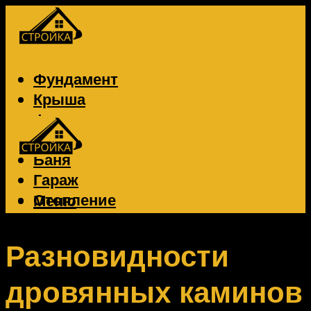
Фундамент
Крыша
Фасад
Забор
Баня
Гараж
Отопление
Меню
Вентиляция
Электрика
Разновидности
дровянных каминов
Меню