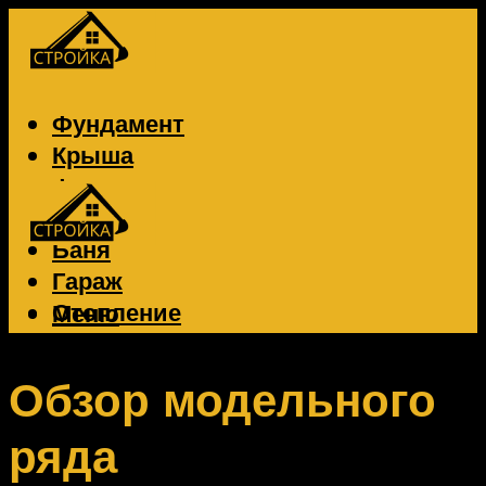
Фундамент
Крыша
Фасад
Забор
Баня
Гараж
Отопление
Меню
Вентиляция
Электрика
Обзор модельного
ряда
Меню