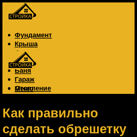
Фундамент
Крыша
Фасад
Забор
Баня
Гараж
Отопление
Меню
Вентиляция
Электрика
Как правильно
сделать обрешетку
Меню