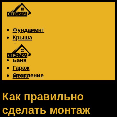
Фундамент
Крыша
Фасад
Забор
Баня
Гараж
Отопление
Меню
Вентиляция
Электрика
Как правильно
сделать монтаж
Меню