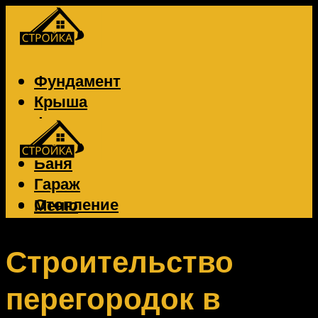
Фундамент
Крыша
Фасад
Забор
Баня
Гараж
Отопление
Меню
Вентиляция
Электрика
Строительство
перегородок в
Меню