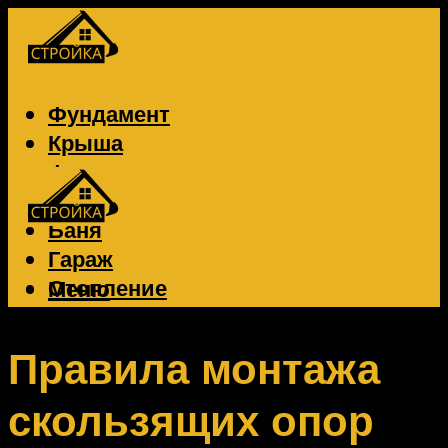
Фундамент
Крыша
Фасад
Забор
Баня
Гараж
Отопление
Меню
Вентиляция
Электрика
Правила монтажа
скользящих опор
Меню