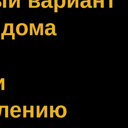
 дома
и
влению