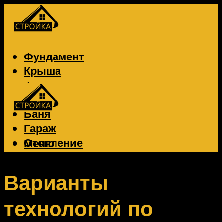
Фундамент
Крыша
Фасад
Забор
Баня
Гараж
Отопление
Меню
Вентиляция
Электрика
Варианты
технологий по
Меню