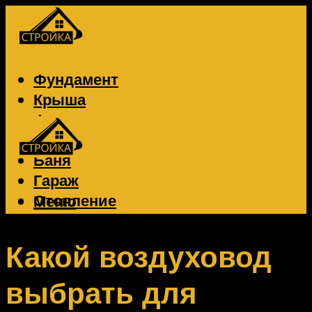
Фундамент
Крыша
Фасад
Забор
Баня
Гараж
Отопление
Меню
Вентиляция
Электрика
Какой воздуховод
выбрать для
Меню