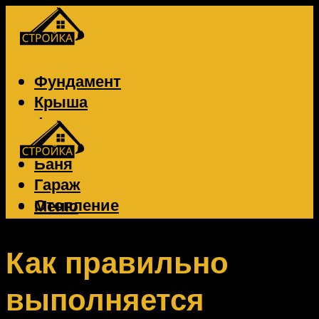
Фундамент
Крыша
Фасад
Забор
Баня
Гараж
Отопление
Меню
Вентиляция
Электрика
Как правильно
выполняется
Меню