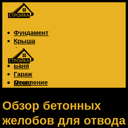
Фундамент
Крыша
Фасад
Забор
Баня
Гараж
Отопление
Меню
Вентиляция
Электрика
Обзор бетонных
желобов для отвода
Меню