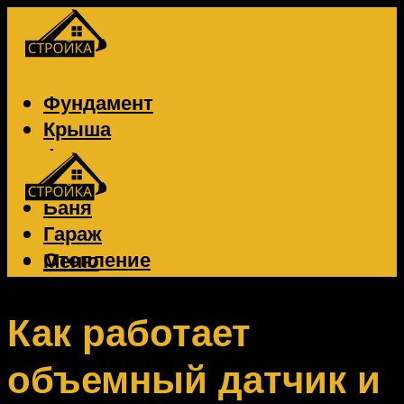
Фундамент
Крыша
Фасад
Забор
Баня
Гараж
Отопление
Меню
Вентиляция
Электрика
Как работает
объемный датчик и
Меню