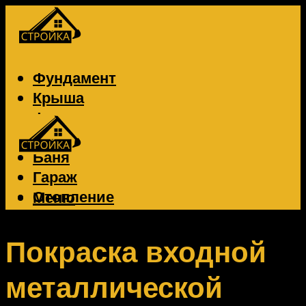
Фундамент
Крыша
Фасад
Забор
Баня
Гараж
Отопление
Меню
Вентиляция
Электрика
Покраска входной
металлической
Меню