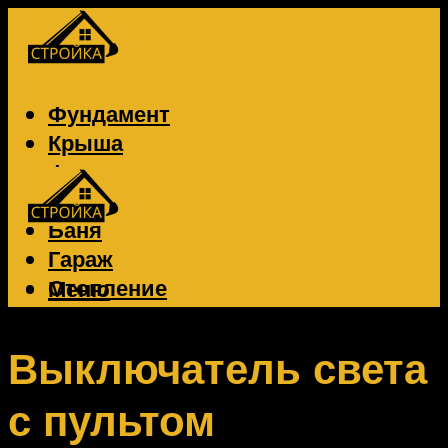
Фундамент
Крыша
Фасад
Забор
Баня
Гараж
Отопление
Меню
Вентиляция
Электрика
Выключатель света
с пультом
Меню