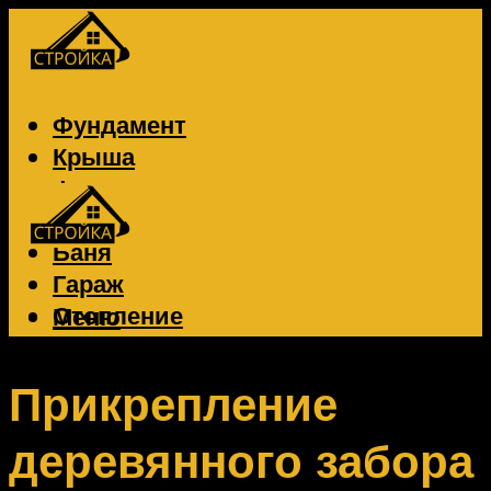
Фундамент
Крыша
Фасад
Забор
Баня
Гараж
Отопление
Меню
Вентиляция
Электрика
Прикрепление
деревянного забора
Меню