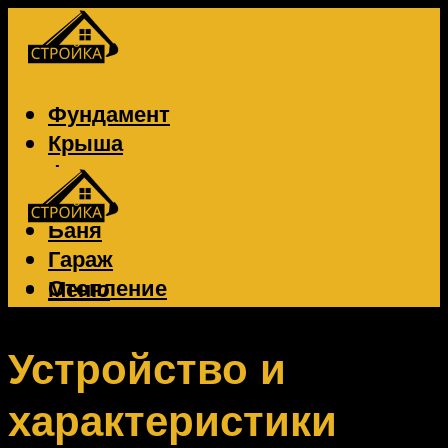
Фундамент
Крыша
Фасад
Забор
Баня
Гараж
Отопление
Меню
Вентиляция
Электрика
Устройство и
характеристики
Меню