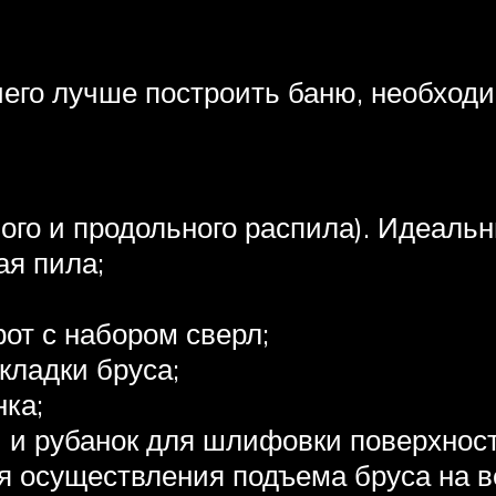
чего лучше построить баню, необход
ного и продольного распила). Идеаль
ая пила;
от с набором сверл;
кладки бруса;
нка;
 и рубанок для шлифовки поверхност
 осуществления подъема бруса на в