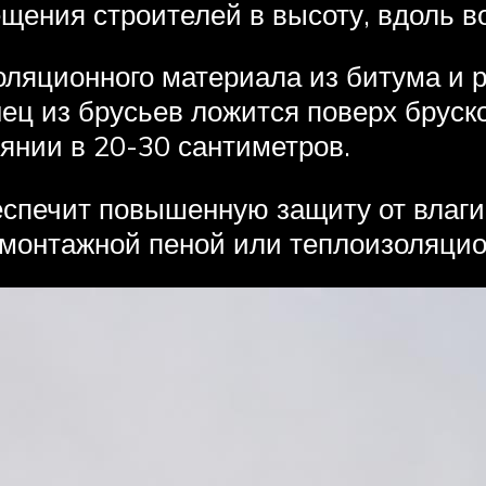
ещения строителей в высоту, вдоль в
оляционного материала из битума и 
ц из брусьев ложится поверх бруско
янии в 20-30 сантиметров.
печит повышенную защиту от влаги, 
р монтажной пеной или теплоизоляци