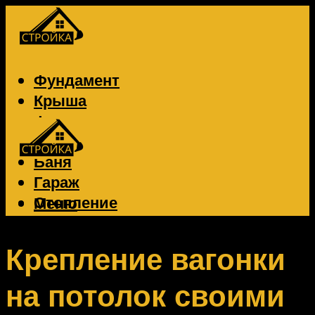
Фундамент
Крыша
Фасад
Забор
Баня
Гараж
Отопление
Меню
Вентиляция
Электрика
Крепление вагонки
на потолок своими
Меню