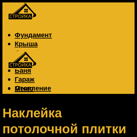
Фундамент
Крыша
Фасад
Забор
Баня
Гараж
Отопление
Меню
Вентиляция
Электрика
Наклейка
потолочной плитки
Меню