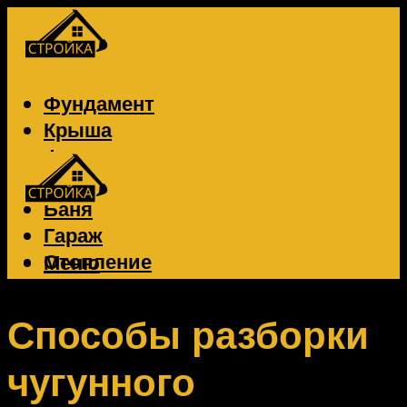
Фундамент
Крыша
Фасад
Забор
Баня
Гараж
Отопление
Меню
Вентиляция
Электрика
Способы разборки
чугунного
Меню