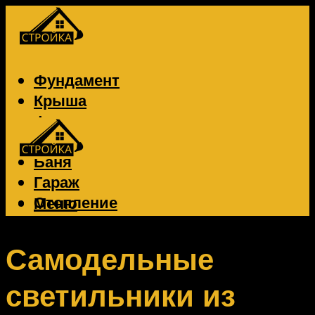
Фундамент
Крыша
Фасад
Забор
Баня
Гараж
Отопление
Меню
Вентиляция
Электрика
Самодельные
светильники из
Меню