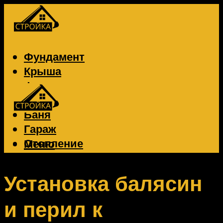
Фундамент
Крыша
Фасад
Забор
Баня
Гараж
Отопление
Меню
Вентиляция
Электрика
Установка балясин
и перил к
Меню