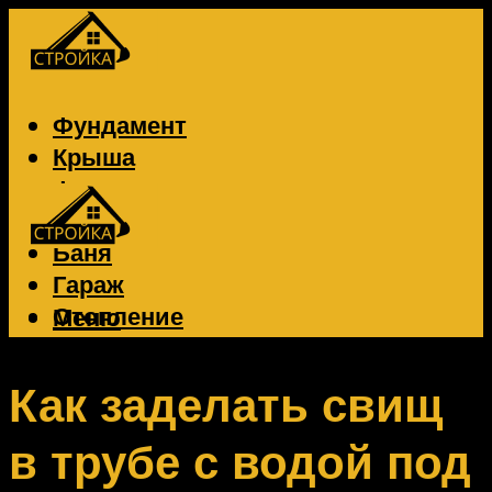
Фундамент
Крыша
Фасад
Забор
Баня
Гараж
Отопление
Меню
Вентиляция
Электрика
Как заделать свищ
в трубе с водой под
Меню