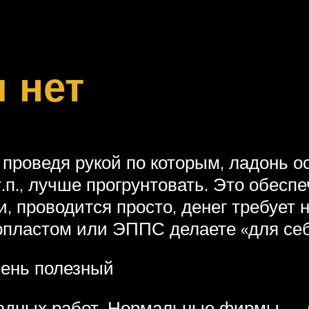
 нет
, проведя рукой по которым, ладонь о
т.п., лучше прогрунтовать. Это обесп
 проводится просто, денег требует н
опластом или ЭППС делаете «для себя
чень полезный
адных работ. Нормальные фирмы — Ce