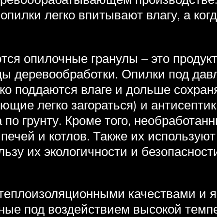
опилки легко впитывают влагу, а ког
ся опилочные гранулы – это продукт
оды деревообработки. Опилки под да
егко поддаются влаге и дольше сохра
ющие легко загораться) и антисепти
 по грунту. Кроме того, необработа
ечей и котлов. Также их используют
льзу их экологичности и безопасност
теплоизоляционными качествами и 
ные под воздействием высокой темп