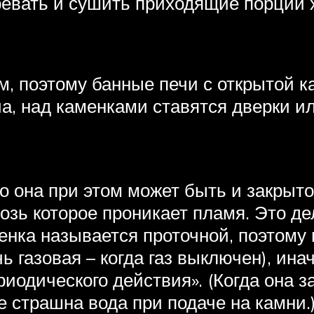
ревать и сушить приходящие порции х
ом, поэтому банные печи с открытой к
а, над каменками ставятся дверки и
о она при этом может быть и закрыто
возь которое проникает пламя. Это д
енка называется проточной, поэтому 
чь газовая – когда газ выключен), инач
одического действия». (Когда она зак
е страшна вода при подаче на камни.