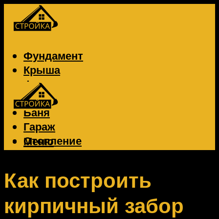
Фундамент
Крыша
Фасад
Забор
Баня
Гараж
Отопление
Меню
Вентиляция
Электрика
Как построить
кирпичный забор
Меню