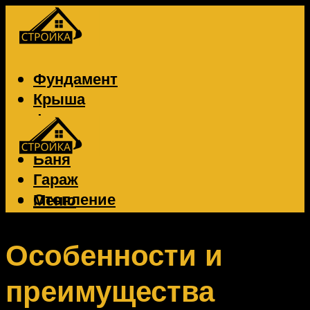
Фундамент
Крыша
Фасад
Забор
Баня
Гараж
Отопление
Меню
Вентиляция
Электрика
Особенности и
преимущества
Меню