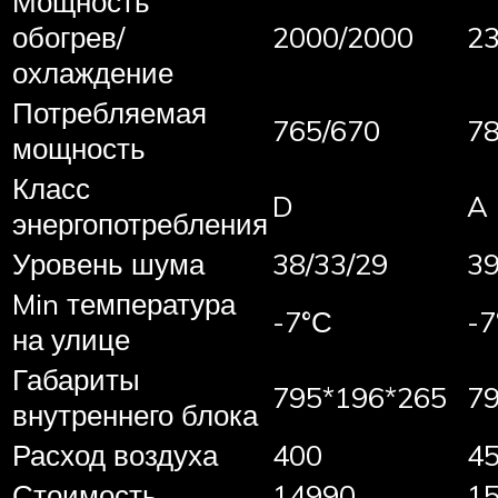
Мощность
обогрев/
2000/2000
2
охлаждение
Потребляемая
765/670
78
мощность
Класс
D
A
энергопотребления
Уровень шума
38/33/29
39
Min температура
-7°С
-7
на улице
Габариты
795*196*265
7
внутреннего блока
Расход воздуха
400
4
Стоимость
14990
1