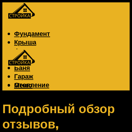
Фундамент
Крыша
Фасад
Забор
Баня
Гараж
Отопление
Меню
Вентиляция
Электрика
Подробный обзор
отзывов,
Меню