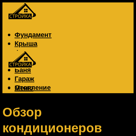
Фундамент
Крыша
Фасад
Забор
Баня
Гараж
Отопление
Меню
Вентиляция
Электрика
Обзор
кондиционеров
Меню