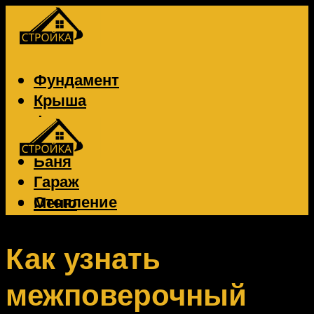
Фундамент
Крыша
Фасад
Забор
Баня
Гараж
Отопление
Меню
Вентиляция
Электрика
Как узнать
межповерочный
Меню