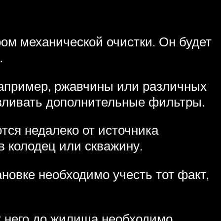
м механической очистки. Он будет
.
например, ржавчины или различных
авливать дополнительные фильтры.
тся недалеко от источника
в колодец или скважину.
ановке необходимо учесть тот факт,
т него до жилища необходимо