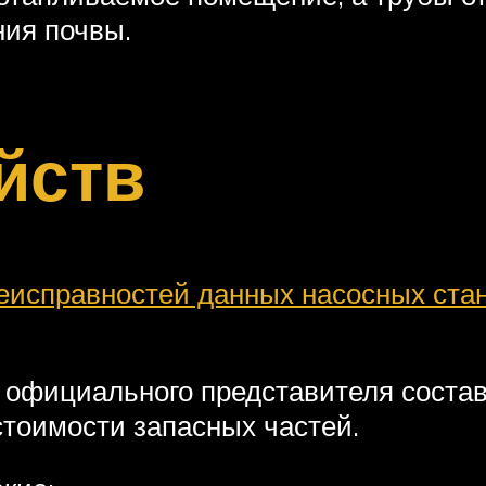
ния почвы.
йств
еисправностей данных насосных ста
 официального представителя состави
стоимости запасных частей.