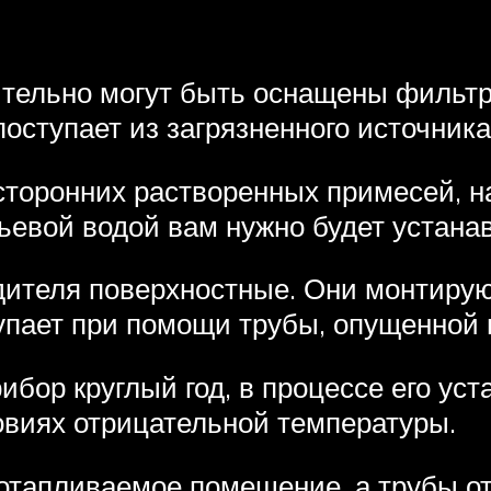
тельно могут быть оснащены фильтро
поступает из загрязненного источника
осторонних растворенных примесей, 
тьевой водой вам нужно будет устан
ителя поверхностные. Они монтирую
упает при помощи трубы, опущенной 
бор круглый год, в процессе его уст
ловиях отрицательной температуры.
 отапливаемое помещение, а трубы о