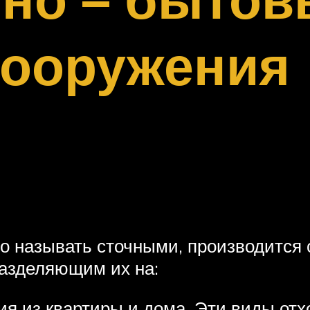
сооружения
о называть сточными, производится 
азделяющим их на:
ния из квартиры и дома. Эти виды от