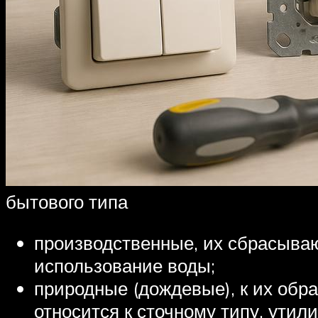
бытового типа
производственные, их сбрасываю
использование воды;
природные (дождевые), к их об
относится к сточному типу, ути