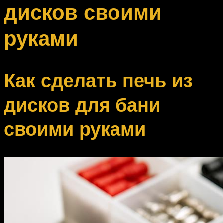
дисков своими
руками
Как сделать печь из
дисков для бани
своими руками