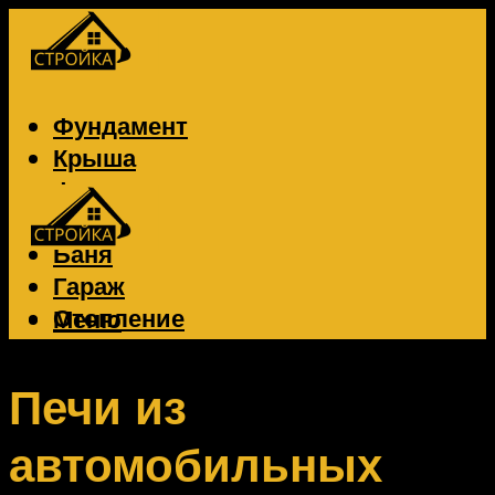
Фундамент
Крыша
Фасад
Забор
Баня
Гараж
Отопление
Меню
Вентиляция
Электрика
Печи из
автомобильных
Меню