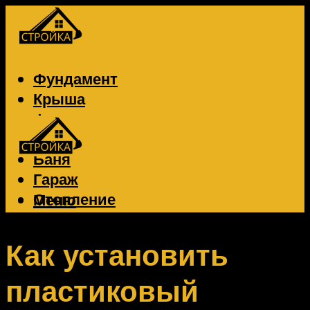
Фундамент
Крыша
Фасад
Забор
Баня
Гараж
Отопление
Меню
Вентиляция
Электрика
Как установить
пластиковый
Меню