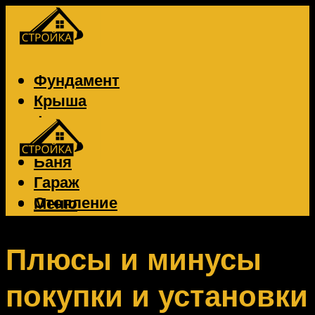
Фундамент
Крыша
Фасад
Забор
Баня
Гараж
Отопление
Меню
Вентиляция
Электрика
Плюсы и минусы
покупки и установки
Меню