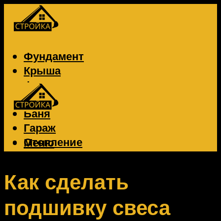
Фундамент
Крыша
Фасад
Забор
Баня
Гараж
Отопление
Меню
Вентиляция
Электрика
Как сделать
подшивку свеса
Меню