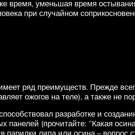
о же время, уменьшая время остывани
еловека при случайном соприкосновен
ы имеет ряд преимуществ. Прежде все
ляет ожогов на теле), а также не по
 способствовал разработке и создани
х панелей (прочитайте: “Какая осин
ля парилки липа или осина – вопрос 