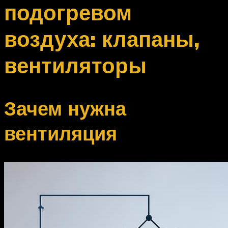
подогревом
воздуха: клапаны,
вентиляторы
Зачем нужна
вентиляция