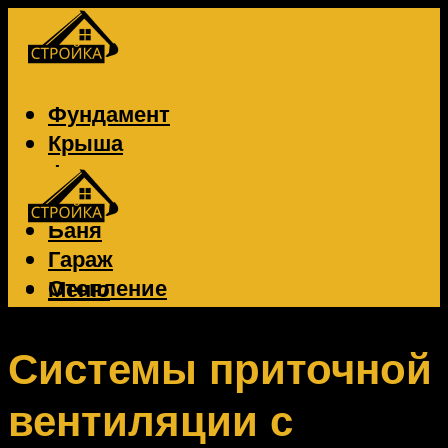
Фундамент
Крыша
Фасад
Забор
Баня
Гараж
Отопление
Меню
Вентиляция
Электрика
Системы приточной
вентиляции с
Меню