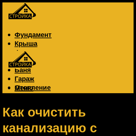
Фундамент
Крыша
Фасад
Забор
Баня
Гараж
Отопление
Меню
Вентиляция
Электрика
Как очистить
канализацию с
Меню