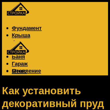
Фундамент
Крыша
Фасад
Забор
Баня
Гараж
Отопление
Меню
Вентиляция
Электрика
Как установить
декоративный пруд
Меню