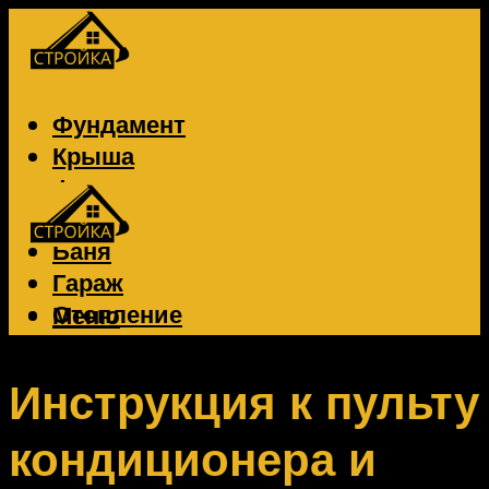
Фундамент
Крыша
Фасад
Забор
Баня
Гараж
Отопление
Меню
Вентиляция
Электрика
Инструкция к пульту
кондиционера и
Меню